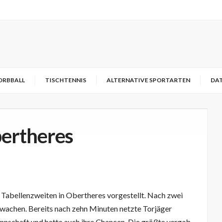
ORBBALL
TISCHTENNIS
ALTERNATIVE SPORTARTEN
DA
bertheres
 Tabellenzweiten in Obertheres vorgestellt. Nach zwei
Erwachen. Bereits nach zehn Minuten netzte Torjäger
annschaft und hatte auch ihre Chancen. Die größte vergab