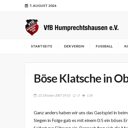
7. AUGUST 2026
STARTSEITE
DER VEREIN
FUSSBALL
K
Böse Klatsche in O
23. Oktober 2007 19:53
0
1.1K
Ganz anders haben wir uns das Gastspiel in beim
Siegen in Folge gab es mit einem 0:5 ein böses 
Seifert zur Führung ein. Dannach fing sich die M