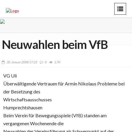
Neuwahlen beim VfB
30. Januar 2008 17:23
0
1.7K
VG Uli
Überwältigende Vertrauen für Armin Nikolaus Probleme bei
der Besetzung des
Wirtschaftsausschusses
Humprechtshausen
Beim Verein für Bewegungsspiele (VfB) standen am
vergangenen Wochenende die
Neuwahlen der Vereinsführung als Schwerpunkt auf der